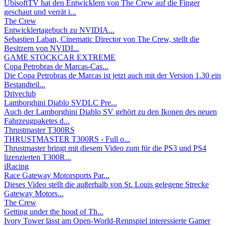
UbisoftTV hat den Entwicklern von The Crew auf die Finger
geschaut und verrät i...
The Crew
Entwicklertagebuch zu NVIDIA...
Sebastien Laban, Cinematic Director von The Crew, stellt die
Besitzern von NVIDI...
GAME STOCKCAR EXTREME
Copa Petrobras de Marcas-Cas...
Die Copa Petrobras de Marcas ist jetzt auch mit der Version 1.30 ein
Bestandteil...
Driveclub
Lamborghini Diablo SVDLC Pre...
Auch der Lamborghini Diablo SV gehört zu den Ikonen des neuen
Fahrzeugpaketes d...
Thrustmaster T300RS
THRUSTMASTER T300RS - Full o...
Thrustmaster bringt mit diesem Video zum für die PS3 und PS4
lizenzierten T300R...
iRacing
Race Gateway Motorsports Par...
Dieses Video stellt die außerhalb von St. Louis gelegene Strecke
Gateway Motors...
The Crew
Getting under the hood of Th...
Ivory Tower lässt am Open-World-Rennspiel interessierte Gamer