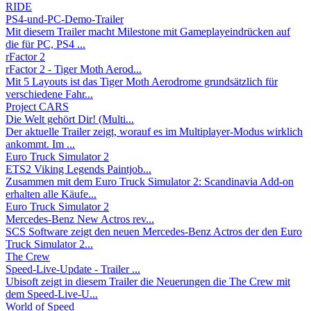
RIDE
PS4-und-PC-Demo-Trailer
Mit diesem Trailer macht Milestone mit Gameplayeindrücken auf
die für PC, PS4 ...
rFactor 2
rFactor 2 - Tiger Moth Aerod...
Mit 5 Layouts ist das Tiger Moth Aerodrome grundsätzlich für
verschiedene Fahr...
Project CARS
Die Welt gehört Dir! (Multi...
Der aktuelle Trailer zeigt, worauf es im Multiplayer-Modus wirklich
ankommt. Im ...
Euro Truck Simulator 2
ETS2 Viking Legends Paintjob...
Zusammen mit dem Euro Truck Simulator 2: Scandinavia Add-on
erhalten alle Käufe...
Euro Truck Simulator 2
Mercedes-Benz New Actros rev...
SCS Software zeigt den neuen Mercedes-Benz Actros der den Euro
Truck Simulator 2...
The Crew
Speed-Live-Update - Trailer ...
Ubisoft zeigt in diesem Trailer die Neuerungen die The Crew mit
dem Speed-Live-U...
World of Speed