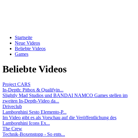
Startseite
Neue Videos
Beliebte Videos
Games
Beliebte Videos
Project CARS
In-Depth: Pitbox & Qualifyin...
Slightly Mad Studios und BANDAI NAMCO Games stellen im
zweiten In-Depth-Video da...
Driveclub
Lamborghini Sesto Elemento-P...
Im Video gibt es als Vorschau auf die Veröffentlichung des
Lamborghini Icons Ex...
The Crew
Technik-Boxenstopp - So ents...