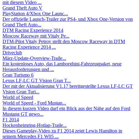
mit diesem Video ...
Grand Theft Auto V
PlayStation 4/Xbox One Launc...
Der offizielle Launch-Trailer zur PS4- und Xbox One-Version von
Grand Theft Auto...
DTM Racing Experience 2014
Moscow Raceway mit Vitaly Pe...
DTM-Pilot Vitaly Petrov stellt den Moscow Raceway in DTM
Racing Experience 2014 ...
Driveclub
März-Update-Overview-Traile...
Ein kostenloses Auto, das Lamborghini-Fahrzeugpaket, neue
Herausforderungen und ...
Gran Turismo 6
Lexus LF-LC GT Vision Gran T...
Der mit der Aktualisierung V1.17 bereitgestellte Lexus LF-LC GT
Vision Gran Turi...
World of Speed
World of Speed - Ford Mustan...
In diesem kurzen Video darf ein Blick aus der Nähe auf den Ford
Mustang GT gewo...
F1 2014
Hockenheimring-Hotlap-Traile...
Dieses Gameplay-Video zu F1 2014 zeigt Lewis Hamilton in
seinem Mercedes F1 W05 ...