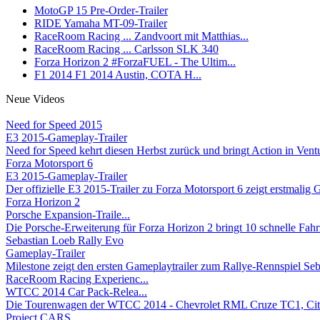
MotoGP 15
Pre-Order-Trailer
RIDE
Yamaha MT-09-Trailer
RaceRoom Racing ...
Zandvoort mit Matthias...
RaceRoom Racing ...
Carlsson SLK 340
Forza Horizon 2
#ForzaFUEL - The Ultim...
F1 2014
F1 2014 Austin, COTA H...
Neue Videos
Need for Speed 2015
E3 2015-Gameplay-Trailer
Need for Speed kehrt diesen Herbst zurück und bringt Action in Ventu
Forza Motorsport 6
E3 2015-Gameplay-Trailer
Der offizielle E3 2015-Trailer zu Forza Motorsport 6 zeigt erstmalig G
Forza Horizon 2
Porsche Expansion-Traile...
Die Porsche-Erweiterung für Forza Horizon 2 bringt 10 schnelle Fahrz
Sebastian Loeb Rally Evo
Gameplay-Trailer
Milestone zeigt den ersten Gameplaytrailer zum Rallye-Rennspiel Seba
RaceRoom Racing Experienc...
WTCC 2014 Car Pack-Relea...
Die Tourenwagen der WTCC 2014 - Chevrolet RML Cruze TC1, Citr
Project CARS