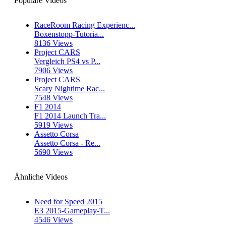
Populäre Videos
RaceRoom Racing Experienc...
Boxenstopp-Tutoria...
8136 Views
Project CARS
Vergleich PS4 vs P...
7906 Views
Project CARS
Scary Nightime Rac...
7548 Views
F1 2014
F1 2014 Launch Tra...
5919 Views
Assetto Corsa
Assetto Corsa - Re...
5690 Views
Ähnliche Videos
Need for Speed 2015
E3 2015-Gameplay-T...
4546 Views