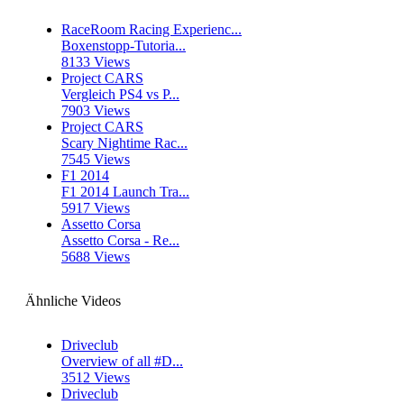
RaceRoom Racing Experienc...
Boxenstopp-Tutoria...
8133 Views
Project CARS
Vergleich PS4 vs P...
7903 Views
Project CARS
Scary Nightime Rac...
7545 Views
F1 2014
F1 2014 Launch Tra...
5917 Views
Assetto Corsa
Assetto Corsa - Re...
5688 Views
Ähnliche Videos
Driveclub
Overview of all #D...
3512 Views
Driveclub