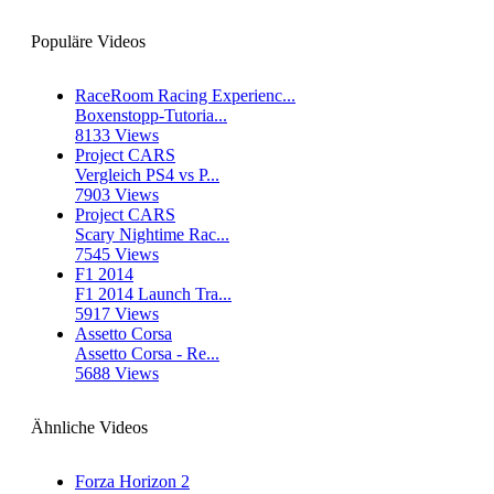
Populäre Videos
RaceRoom Racing Experienc...
Boxenstopp-Tutoria...
8133 Views
Project CARS
Vergleich PS4 vs P...
7903 Views
Project CARS
Scary Nightime Rac...
7545 Views
F1 2014
F1 2014 Launch Tra...
5917 Views
Assetto Corsa
Assetto Corsa - Re...
5688 Views
Ähnliche Videos
Forza Horizon 2