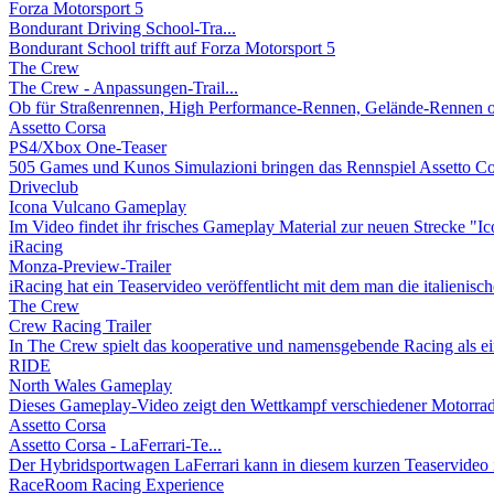
Forza Motorsport 5
Bondurant Driving School-Tra...
Bondurant School trifft auf Forza Motorsport 5
The Crew
The Crew - Anpassungen-Trail...
Ob für Straßenrennen, High Performance-Rennen, Gelände-Rennen od
Assetto Corsa
PS4/Xbox One-Teaser
505 Games und Kunos Simulazioni bringen das Rennspiel Assetto Cors
Driveclub
Icona Vulcano Gameplay
Im Video findet ihr frisches Gameplay Material zur neuen Strecke "Ic
iRacing
Monza-Preview-Trailer
iRacing hat ein Teaservideo veröffentlicht mit dem man die italienisch
The Crew
Crew Racing Trailer
In The Crew spielt das kooperative und namensgebende Racing als ei
RIDE
North Wales Gameplay
Dieses Gameplay-Video zeigt den Wettkampf verschiedener Motorradfa
Assetto Corsa
Assetto Corsa - LaFerrari-Te...
Der Hybridsportwagen LaFerrari kann in diesem kurzen Teaservideo i
RaceRoom Racing Experience