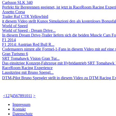
Carlsson SLK 340
Perfekt für Bergrennen geeignet, ist jetzt in RaceRoom Racing Experi
Assetto Corsa
Trailer Ruf CTR Yellowbird
it diesem Video stellt Kunos Simulazioni den als kostenloses Bonusfa
World of Speed
World of Speed - Dream Drive...
In diesem Dream Drive-Trailer liefern sich die beiden Muscle Cars F
F1 2014
F1 2014: Austrian Red Bull R...
Codemasters nimmt alle Formel-1-Fans in diesem Video mit auf eine s
Gran Turismo 6
SRT Tomahawk Vision Gran Tur...
Das einsitzige Konzept-Fahrzeug mit Hybridantrieb SRT Tomahawk V
RaceRoom Racing Experience
Lausitzring mit Bruno Spengl...
DTM-Pilot Bruno Spengler stellt in diesem Video zu DTM Racing Ex
<
1
2
3
4
5
6
7
8
9
10
11
>
Impressum
Kontakt
Datenschutz