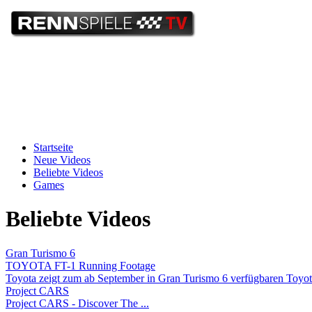
Startseite
Neue Videos
Beliebte Videos
Games
Beliebte Videos
Gran Turismo 6
TOYOTA FT-1 Running Footage
Toyota zeigt zum ab September in Gran Turismo 6 verfügbaren Toyota
Project CARS
Project CARS - Discover The ...