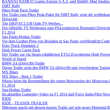
BANDAI NAMCO Games Europe S.A.S. und Slightly Mad Studios geb
DiRT Rally
Pikes Peak Pack-Trailer
Der Trailer zum Pikes Peak-Paket für DiRT Rally zeigt die weltbekan
Driveclub
The DRIVECLUB Oath-TV-Werbes...
Der offizielle TV-Werbespot zum PS4-exklusiven Rennspiel Driveclu
F1 2014
Sao Paulo-Hotlap-Trailer
Vor dem Großen Preis von Brasilien in Sao Paulo veröffentlicht Codem
Euro Truck Simulator 2
High Power Cargo Pack
Der Trailer zur via Steam erhältlichen ETS2-Erweiterung High Power
World of Speed
BMW Z4 sDrive30i-Trailer
Dieser Trailer zeigt den BMW Z4 sDrive30i und verschiedene Tuning
MX Bikes
MX Bikes - Beta 1-Trailer
Piboso feiert die Bereitstellung der ersten Betaversion des Motocross-
F1 2014
Spa-Hotlap-Trailer
Im aktuellen Gameplay-Video zu F1 2014 darf Force India-Pilot Nico
RIDE
RIDE - TEASER TRAILER
Milestone macht mit diesem kurzen Trailer auf sein neues Motorrad-R