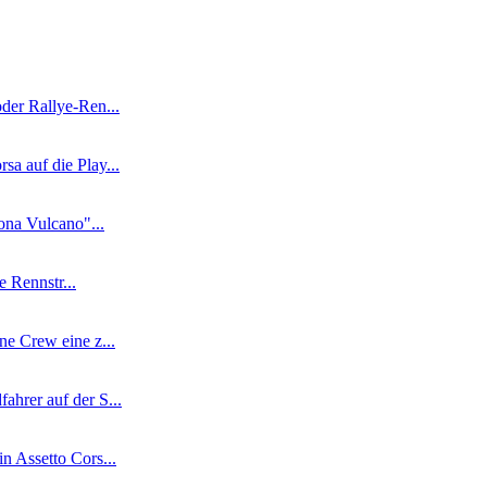
er Rallye-Ren...
a auf die Play...
ona Vulcano"...
e Rennstr...
ne Crew eine z...
hrer auf der S...
n Assetto Cors...