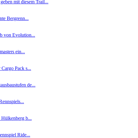
en mit diesem Trail...
nte Bergrenn...
b von Evolution...
asters ein...
 Cargo Pack s...
ausbaustufen de...
Rennspiels...
 Hülkenberg b...
ennspiel Ride...