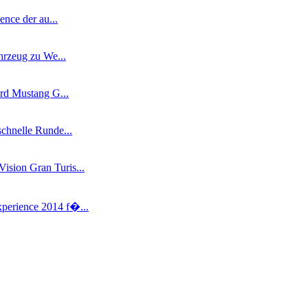
ence der au...
hrzeug zu We...
ord Mustang G...
chnelle Runde...
ision Gran Turis...
perience 2014 f�...