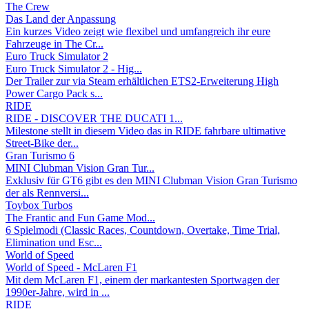
The Crew
Das Land der Anpassung
Ein kurzes Video zeigt wie flexibel und umfangreich ihr eure
Fahrzeuge in The Cr...
Euro Truck Simulator 2
Euro Truck Simulator 2 - Hig...
Der Trailer zur via Steam erhältlichen ETS2-Erweiterung High
Power Cargo Pack s...
RIDE
RIDE - DISCOVER THE DUCATI 1...
Milestone stellt in diesem Video das in RIDE fahrbare ultimative
Street-Bike der...
Gran Turismo 6
MINI Clubman Vision Gran Tur...
Exklusiv für GT6 gibt es den MINI Clubman Vision Gran Turismo
der als Rennversi...
Toybox Turbos
The Frantic and Fun Game Mod...
6 Spielmodi (Classic Races, Countdown, Overtake, Time Trial,
Elimination und Esc...
World of Speed
World of Speed - McLaren F1
Mit dem McLaren F1, einem der markantesten Sportwagen der
1990er-Jahre, wird in ...
RIDE