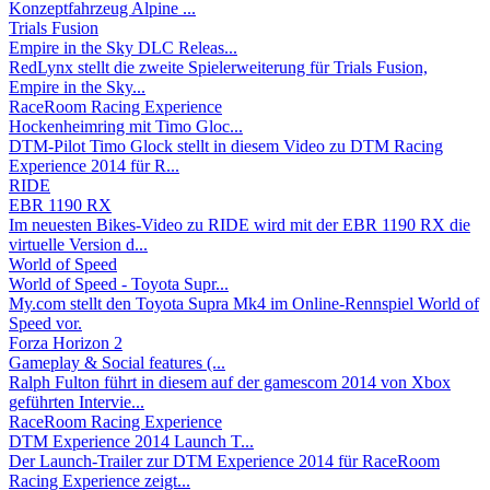
Konzeptfahrzeug Alpine ...
Trials Fusion
Empire in the Sky DLC Releas...
RedLynx stellt die zweite Spielerweiterung für Trials Fusion,
Empire in the Sky...
RaceRoom Racing Experience
Hockenheimring mit Timo Gloc...
DTM-Pilot Timo Glock stellt in diesem Video zu DTM Racing
Experience 2014 für R...
RIDE
EBR 1190 RX
Im neuesten Bikes-Video zu RIDE wird mit der EBR 1190 RX die
virtuelle Version d...
World of Speed
World of Speed - Toyota Supr...
My.com stellt den Toyota Supra Mk4 im Online-Rennspiel World of
Speed vor.
Forza Horizon 2
Gameplay & Social features (...
Ralph Fulton führt in diesem auf der gamescom 2014 von Xbox
geführten Intervie...
RaceRoom Racing Experience
DTM Experience 2014 Launch T...
Der Launch-Trailer zur DTM Experience 2014 für RaceRoom
Racing Experience zeigt...