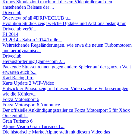
Kunos Simulazioni macht mit diesem Videotrailer auf den
anstehenden Release der ...
Driveclub
Overview of all #DRIVECLUB u...
Evolution Studios zeigt welche Updates und Add-ons bislang für
Driveclub veröf...
F1 2014
F1 2014 - Saison 2014-Traile...
Weitreichende Regeländerungen, wie etwa die neuen Turbomotoren
und aerodynamisc...
Driveclub
Herausforderung (gamescom 2...
Packende Strassenrennen gegen andere Spieler auf der ganzen Welt
erwarten euch b...
Kart Racing Pro
Karts Update 2 WIP-Video
Entwickler Piboso zeigt mit diesem Video weitere Verbesserungen
wie die Kühlerv...
Forza Motorsport 6
Forza Motorsport 6 Announce ...
Der offizielle Ankündigungstrailer zu Forza Motorsport 5 für Xbox
One enthüll...
Gran Turismo 6
Alpine Vision Gran Turismo-T...
Die historische Marke Alpine stellt mit diesem Video das