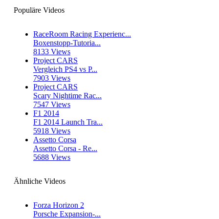
Populäre Videos
RaceRoom Racing Experienc...
Boxenstopp-Tutoria...
8133 Views
Project CARS
Vergleich PS4 vs P...
7903 Views
Project CARS
Scary Nightime Rac...
7547 Views
F1 2014
F1 2014 Launch Tra...
5918 Views
Assetto Corsa
Assetto Corsa - Re...
5688 Views
Ähnliche Videos
Forza Horizon 2
Porsche Expansion-...