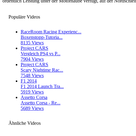
ordentlich Leistung unter der Motorhaube verfügt, auf der Nordschlei
Populäre Videos
RaceRoom Racing Experienc...
Boxenstopp-Tutoria...
8135 Views
Project CARS
Vergleich PS4 vs P...
7904 Views
Project CARS
Scary Nightime Rac...
7548 Views
F1 2014
F1 2014 Launch Tra...
5919 Views
Assetto Corsa
Assetto Corsa - Re...
5689 Views
Ähnliche Videos