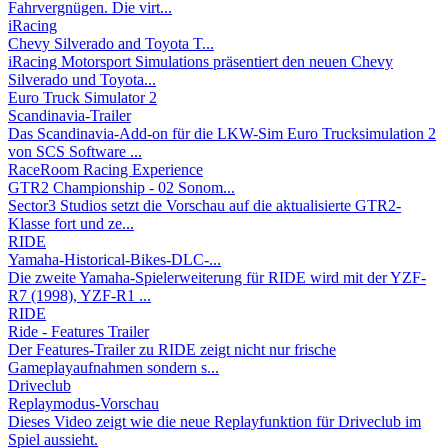
Fahrvergnügen. Die virt...
iRacing
Chevy Silverado and Toyota T...
iRacing Motorsport Simulations präsentiert den neuen Chevy
Silverado und Toyota...
Euro Truck Simulator 2
Scandinavia-Trailer
Das Scandinavia-Add-on für die LKW-Sim Euro Trucksimulation 2
von SCS Software ...
RaceRoom Racing Experience
GTR2 Championship - 02 Sonom...
Sector3 Studios setzt die Vorschau auf die aktualisierte GTR2-
Klasse fort und ze...
RIDE
Yamaha-Historical-Bikes-DLC-...
Die zweite Yamaha-Spielerweiterung für RIDE wird mit der YZF-
R7 (1998), YZF-R1 ...
RIDE
Ride - Features Trailer
Der Features-Trailer zu RIDE zeigt nicht nur frische
Gameplayaufnahmen sondern s...
Driveclub
Replaymodus-Vorschau
Dieses Video zeigt wie die neue Replayfunktion für Driveclub im
Spiel aussieht.