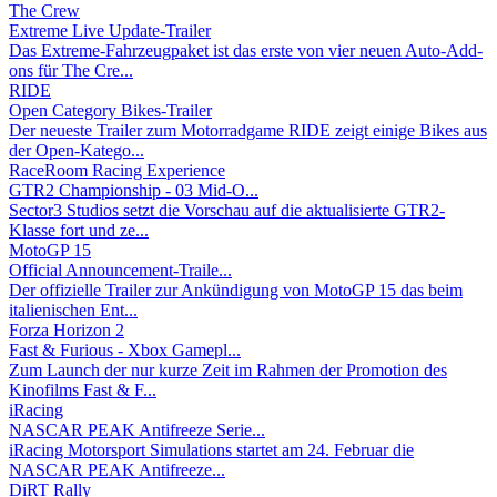
The Crew
Extreme Live Update-Trailer
Das Extreme-Fahrzeugpaket ist das erste von vier neuen Auto-Add-
ons für The Cre...
RIDE
Open Category Bikes-Trailer
Der neueste Trailer zum Motorradgame RIDE zeigt einige Bikes aus
der Open-Katego...
RaceRoom Racing Experience
GTR2 Championship - 03 Mid-O...
Sector3 Studios setzt die Vorschau auf die aktualisierte GTR2-
Klasse fort und ze...
MotoGP 15
Official Announcement-Traile...
Der offizielle Trailer zur Ankündigung von MotoGP 15 das beim
italienischen Ent...
Forza Horizon 2
Fast & Furious - Xbox Gamepl...
Zum Launch der nur kurze Zeit im Rahmen der Promotion des
Kinofilms Fast & F...
iRacing
NASCAR PEAK Antifreeze Serie...
iRacing Motorsport Simulations startet am 24. Februar die
NASCAR PEAK Antifreeze...
DiRT Rally