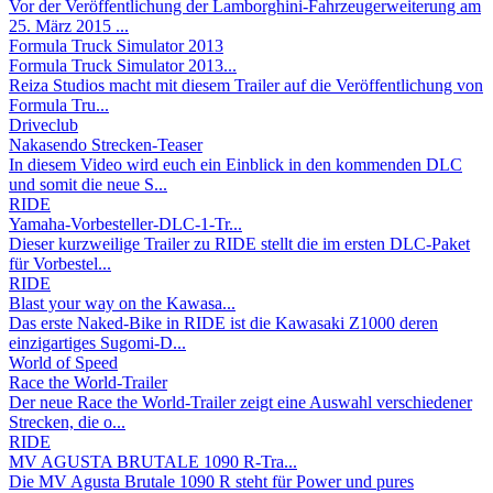
Vor der Veröffentlichung der Lamborghini-Fahrzeugerweiterung am
25. März 2015 ...
Formula Truck Simulator 2013
Formula Truck Simulator 2013...
Reiza Studios macht mit diesem Trailer auf die Veröffentlichung von
Formula Tru...
Driveclub
Nakasendo Strecken-Teaser
In diesem Video wird euch ein Einblick in den kommenden DLC
und somit die neue S...
RIDE
Yamaha-Vorbesteller-DLC-1-Tr...
Dieser kurzweilige Trailer zu RIDE stellt die im ersten DLC-Paket
für Vorbestel...
RIDE
Blast your way on the Kawasa...
Das erste Naked-Bike in RIDE ist die Kawasaki Z1000 deren
einzigartiges Sugomi-D...
World of Speed
Race the World-Trailer
Der neue Race the World-Trailer zeigt eine Auswahl verschiedener
Strecken, die o...
RIDE
MV AGUSTA BRUTALE 1090 R-Tra...
Die MV Agusta Brutale 1090 R steht für Power und pures