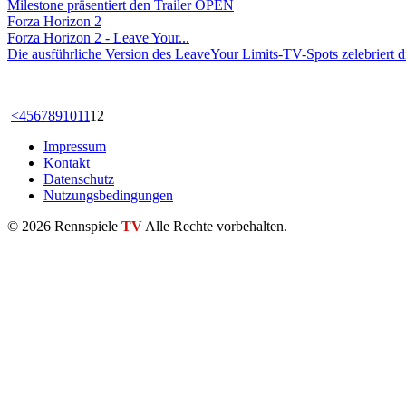
Milestone präsentiert den Trailer OPEN
Forza Horizon 2
Forza Horizon 2 - Leave Your...
Die ausführliche Version des LeaveYour Limits-TV-Spots zelebriert die
<
4
5
6
7
8
9
10
11
12
Impressum
Kontakt
Datenschutz
Nutzungsbedingungen
© 2026 Rennspiele
TV
Alle Rechte vorbehalten.