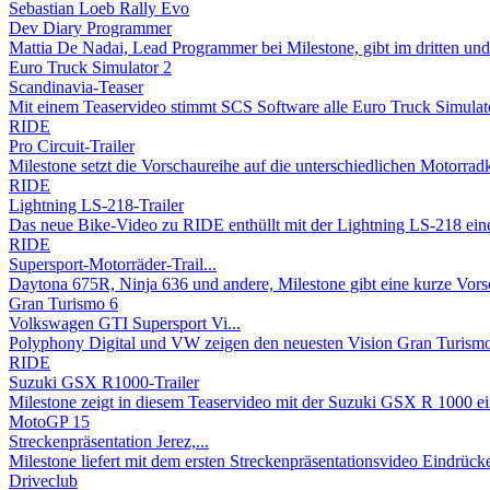
Sebastian Loeb Rally Evo
Dev Diary Programmer
Mattia De Nadai, Lead Programmer bei Milestone, gibt im dritten und 
Euro Truck Simulator 2
Scandinavia-Teaser
Mit einem Teaservideo stimmt SCS Software alle Euro Truck Simulator
RIDE
Pro Circuit-Trailer
Milestone setzt die Vorschaureihe auf die unterschiedlichen Motorradk
RIDE
Lightning LS-218-Trailer
Das neue Bike-Video zu RIDE enthüllt mit der Lightning LS-218 eine
RIDE
Supersport-Motorräder-Trail...
Daytona 675R, Ninja 636 und andere, Milestone gibt eine kurze Vorsc
Gran Turismo 6
Volkswagen GTI Supersport Vi...
Polyphony Digital und VW zeigen den neuesten Vision Gran Turismo
RIDE
Suzuki GSX R1000-Trailer
Milestone zeigt in diesem Teaservideo mit der Suzuki GSX R 1000 ein
MotoGP 15
Streckenpräsentation Jerez,...
Milestone liefert mit dem ersten Streckenpräsentationsvideo Eindrücke
Driveclub