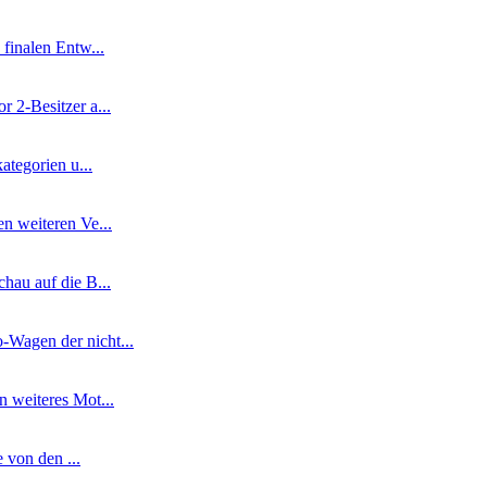
finalen Entw...
 2-Besitzer a...
ategorien u...
n weiteren Ve...
hau auf die B...
-Wagen der nicht...
 weiteres Mot...
 von den ...