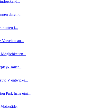
eindruckend...
nnen durch d...
rianten i...
 Vorschau au...
 Möglichkeiten...
lay-Trailer...
uto V entwicke...
 Park hatte eini...
 Motorräder...