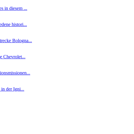
s in diesem ...
dene histori...
trecke Bologna...
e Chevrolet...
ionsmissionen...
n der Igni...