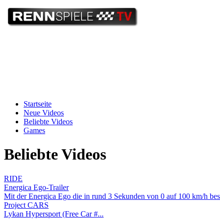
Startseite
Neue Videos
Beliebte Videos
Games
Beliebte Videos
RIDE
Energica Ego-Trailer
Mit der Energica Ego die in rund 3 Sekunden von 0 auf 100 km/h besch
Project CARS
Lykan Hypersport (Free Car #...