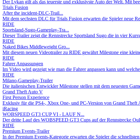
Der Lykan gilt als das teuerste und exklusivste Auto der Welt. Mit be
Trials Fusion
After the incident-DLC-Trail...
Mit dem sechsten DLC für Trials Fusion erwarten die Spieler neue Re
RIDE
Sportsland-Sugo-Gameplay-Tra...
Dieser Trailer zeigt die Rennstrecke Sportsland Sugo die in vier Kursva
RIDE
Naked Bikes Middleweight Gro...
Mit diesem neuen Videotrailer zu RIDE gewährt Milestone eine kleine
RIDE
Fahrer Anpassungen
Im Video wird gezeigt wie man die Fahrer anpassen kann und welche
RIDE
Milano-Gameplay-Trailer
Die italienischen Entwickler Milestone stellen mit dem neuesten Gamep
Grand Theft Auto V
First Person Experience
Exklusiv für die PS4-, Xbox One- und PC-Version von Grand Theft A
iRacing
WOBSPEED GT3 CUP VI - LAUF N...
Der dritte Lauf des WOBSPEED GT3 Cups auf der Rennstrecke Oulton
RIDE
Premium Events-Trailer
In der Premium Events-Kategorie erwarten die Spieler die schnellsten