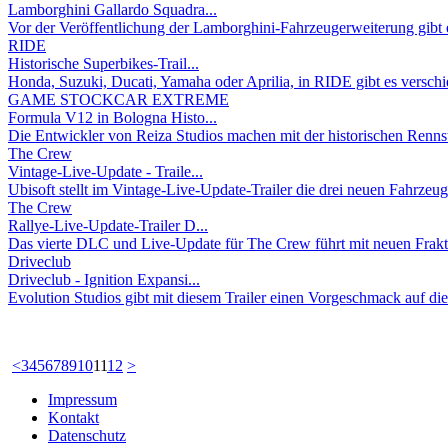
Lamborghini Gallardo Squadra...
Vor der Veröffentlichung der Lamborghini-Fahrzeugerweiterung gibt e
RIDE
Historische Superbikes-Trail...
Honda, Suzuki, Ducati, Yamaha oder Aprilia, in RIDE gibt es verschie
GAME STOCKCAR EXTREME
Formula V12 in Bologna Histo...
Die Entwickler von Reiza Studios machen mit der historischen Renns
The Crew
Vintage-Live-Update - Traile...
Ubisoft stellt im Vintage-Live-Update-Trailer die drei neuen Fahrzeug
The Crew
Rallye-Live-Update-Trailer D...
Das vierte DLC und Live-Update für The Crew führt mit neuen Frakt
Driveclub
Driveclub - Ignition Expansi...
Evolution Studios gibt mit diesem Trailer einen Vorgeschmack auf die i
<
3
4
5
6
7
8
9
10
11
12
>
Impressum
Kontakt
Datenschutz