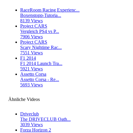
RaceRoom Racing Experienc...
Boxenstopp-Tutoria...
8139 Views
Project CARS
Vergleich PS4 vs P...
7906 Views
Project CARS
Scary Nightime Rac...
7551 Views
F1 2014
F1 2014 Launch Tra...
5921 Views
Assetto Corsa
Assetto Corsa - Re...
5693 Views
Ähnliche Videos
Driveclub
The DRIVECLUB Oath...
3039 Views
Forza Horizon 2